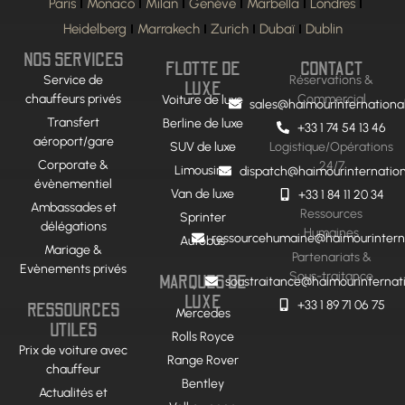
Paris
Monaco
Milan
Genève
Marbella
Londres
Heidelberg
Marrakech
Zurich
Dubaï
Dublin
NOS SERVICES
FLOTTE DE
CONTACT
Service de
Réservations &
LUXE
chauffeurs privés
Commercial
Voiture de luxe
sales@haimourinternationa
Transfert
Berline de luxe
+33 1 74 54 13 46
aéroport/gare
SUV de luxe
Logistique/Opérations
Corporate &
24/7
Limousine
dispatch@haimourinternatio
évènementiel
Van de luxe
+33 1 84 11 20 34
Ambassades et
Ressources
Sprinter
délégations
Humaines
ressourcehumaine@haimourintern
Autobus
Mariage &
Partenariats &
Evènements privés
Sous-traitance
MARQUES DE
soustraitance@haimourinternat
LUXE
+33 1 89 71 06 75
RESSOURCES
Mercedes
UTILES
Rolls Royce
Prix de voiture avec
Range Rover
chauffeur
Bentley
Actualités et