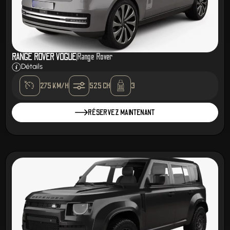
RANGE ROVER VOGUE
Range Rover
Détails
275 KM/H
525 CH
3
RÉSERVEZ MAINTENANT