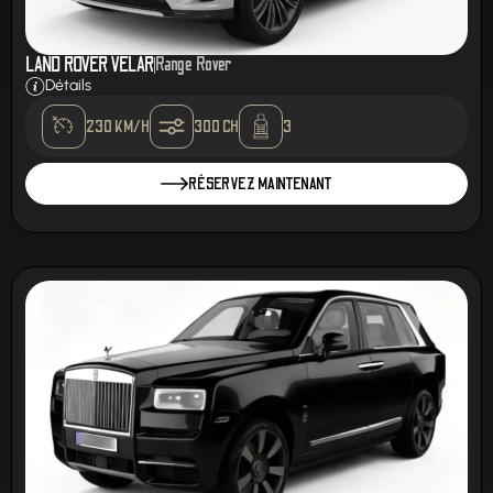
LAND ROVER VELAR
Range Rover
Détails
230 KM/H
300 CH
3
RÉSERVEZ MAINTENANT