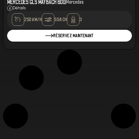
MERCEDES GLS MAYBACH 600
Mercedes
Détails
250 KM/H
558 CH
3
RÉSERVEZ MAINTENANT