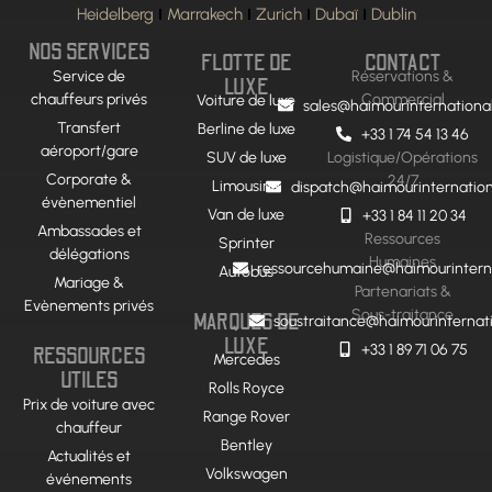
Heidelberg
Marrakech
Zurich
Dubaï
Dublin
NOS SERVICES
FLOTTE DE
CONTACT
Service de
Réservations &
LUXE
chauffeurs privés
Commercial
Voiture de luxe
sales@haimourinternationa
Transfert
Berline de luxe
+33 1 74 54 13 46
aéroport/gare
SUV de luxe
Logistique/Opérations
Corporate &
24/7
Limousine
dispatch@haimourinternatio
évènementiel
Van de luxe
+33 1 84 11 20 34
Ambassades et
Ressources
Sprinter
délégations
Humaines
ressourcehumaine@haimourintern
Autobus
Mariage &
Partenariats &
Evènements privés
Sous-traitance
MARQUES DE
soustraitance@haimourinternat
LUXE
+33 1 89 71 06 75
RESSOURCES
Mercedes
UTILES
Rolls Royce
Prix de voiture avec
Range Rover
chauffeur
Bentley
Actualités et
Volkswagen
événements