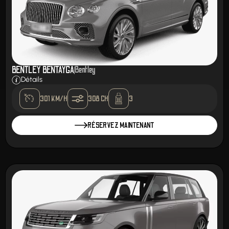
BENTLEY BENTAYGA
Bentley
Détails
301 KM/H
308 CH
3
RÉSERVEZ MAINTENANT