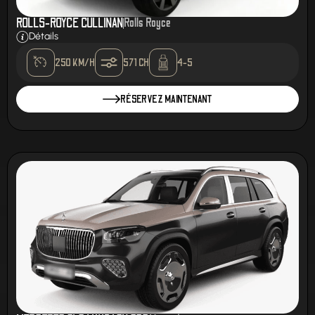
ROLLS-ROYCE CULLINAN
Rolls Royce
Détails
250 KM/H
571 CH
4-5
RÉSERVEZ MAINTENANT