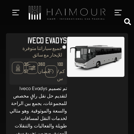
خدمات سائق خاص
استئجار سيارة فاخرة
IVECO EVADYS
جميع سياراتنا متوفرة
للإيجار مع سائق
35-
360
100
كم/
حصان
57
س
تم تصميم Iveco Evadys
لتقديم حل نقل راقٍ مخصص
للمجموعات، يجمع بين الراحة
والسعة والموثوقية. وهو مثالي
لخدمات النقل لمسافات
طويلة والفعاليات والتنقلات
المهنية، ويضمن تجربة سفر