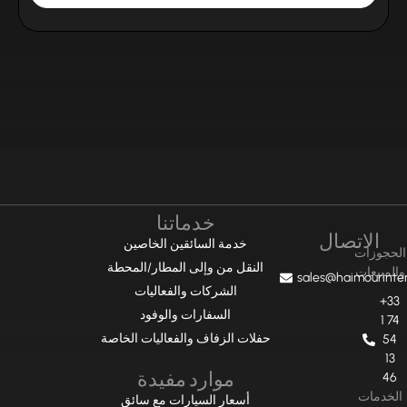
خدماتنا
الاتصال
خدمة السائقين الخاصين
الحجوزات
النقل من وإلى المطار/المحطة
والمبيعات
sales@haimourinte
الشركات والفعاليات
+33
السفارات والوفود
1 74
حفلات الزفاف والفعاليات الخاصة
54
13
موارد مفيدة
46
الخدمات
أسعار السيارات مع سائق