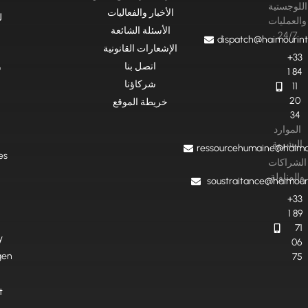
اللوجستية
الأخبار والفعاليات
ل
والعمليات
الأسئلة الشائعة
24/7
dispatch@haimourint
الإشعارات القانونية
+33
اتصل بنا
س
1 84
شركاؤنا
11
20
خريطة الموقع
34
الموارد
البشرية
ressourcehumaine@haimou
es
الشراكات
والمناولة
soustraitance@haimour
+33
1 89
71
y
06
gen
75
t