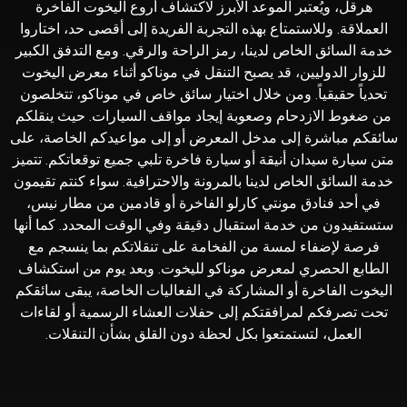
هرقل، ويُعتبر الموعد الأبرز لاكتشاف أروع اليخوت الفاخرة
العملاقة. وللاستمتاع بهذه التجربة الفريدة إلى أقصى حد، اختاروا
خدمة السائق الخاص لدينا، رمز الراحة والرقي. ومع التدفق الكبير
للزوار الدوليين، قد يصبح التنقل في موناكو أثناء معرض اليخوت
تحدياً حقيقياً. ومن خلال اختيار سائق خاص في موناكو، تتخلصون
من ضغوط الازدحام وصعوبة إيجاد مواقف السيارات. حيث ينقلكم
سائقكم مباشرة إلى مدخل المعرض أو إلى مواعيدكم الخاصة، على
متن سيارة سيدان أنيقة أو سيارة فاخرة تلبي جميع توقعاتكم. تتميز
خدمة السائق الخاص لدينا بالمرونة والاحترافية. سواء كنتم تقيمون
في أحد فنادق مونتي كارلو الفاخرة أو قادمين من مطار نيس،
ستستفيدون من خدمة استقبال دقيقة وفي الوقت المحدد. كما أنها
فرصة لإضفاء لمسة من الفخامة على تنقلاتكم بما ينسجم مع
الطابع الحصري لمعرض موناكو لليخوت. وبعد يوم من استكشاف
اليخوت الفاخرة أو المشاركة في الفعاليات الخاصة، يبقى سائقكم
تحت تصرفكم لمرافقتكم إلى حفلات العشاء الرسمية أو لقاءات
العمل، لتستمتعوا بكل لحظة دون القلق بشأن التنقلات.