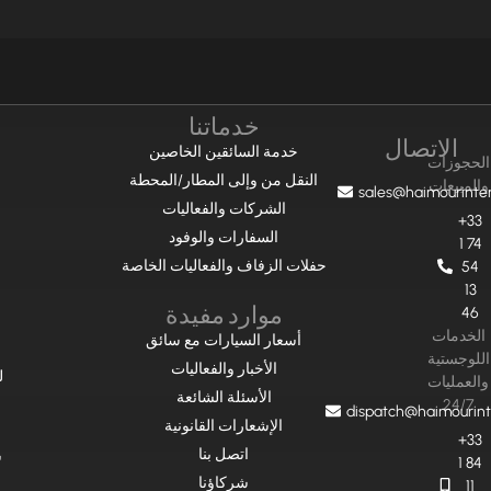
خدماتنا
الاتصال
خدمة السائقين الخاصين
الحجوزات
النقل من وإلى المطار/المحطة
والمبيعات
sales@haimourinte
الشركات والفعاليات
+33
السفارات والوفود
1 74
حفلات الزفاف والفعاليات الخاصة
54
13
موارد مفيدة
46
الخدمات
أسعار السيارات مع سائق
اللوجستية
الأخبار والفعاليات
ل
والعمليات
الأسئلة الشائعة
24/7
dispatch@haimourint
الإشعارات القانونية
+33
اتصل بنا
س
1 84
شركاؤنا
11