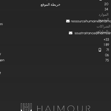
20
خريطة الموقع
34
الموارد
البشرية
ressourcehumaine@haimou
es
الشراكات
والمناولة
soustraitance@haimour
+33
1 89
71
y
06
gen
75
t