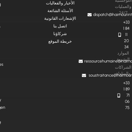
اللوجستية
الأخبار والفعاليات
ل
والعمليات
الأسئلة الشائعة
24/7
dispatch@haimourint
الإشعارات القانونية
+33
اتصل بنا
س
1 84
شركاؤنا
11
20
خريطة الموقع
34
الموارد
البشرية
ressourcehumaine@haimou
es
الشراكات
والمناولة
soustraitance@haimour
+33
1 89
71
y
06
gen
75
t