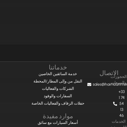
خدماتنا
الاتصال
خدمة السائقين الخاصين
الحجوزات
النقل من وإلى المطار/المحطة
والمبيعات
sales@haimourinte
الشركات والفعاليات
+33
السفارات والوفود
1 74
حفلات الزفاف والفعاليات الخاصة
54
13
موارد مفيدة
46
الخدمات
أسعار السيارات مع سائق