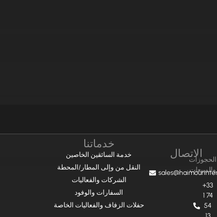
خدماتنا
الاتصال
خدمة السائقين الخاصين
الحجوزات
النقل من وإلى المطار/المحطة
والمبيعات
sales@haimourinte
الشركات والفعاليات
+33
السفارات والوفود
1 74
حفلات الزفاف والفعاليات الخاصة
54
13