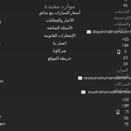
موارد مفيدة
46
الخدمات
أسعار السيارات مع سائق
اللوجستية
الأخبار والفعاليات
ل
والعمليات
الأسئلة الشائعة
24/7
dispatch@haimourint
الإشعارات القانونية
+33
اتصل بنا
س
1 84
شركاؤنا
11
20
خريطة الموقع
34
الموارد
البشرية
ressourcehumaine@haimou
es
الشراكات
والمناولة
soustraitance@haimour
+33
1 89
71
y
06
gen
75